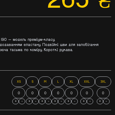
 190 — модель преміум-класу.
 додаванням еластану. Подвійні шви для запобігання
юча тасьма по коміру. Короткі рукава.
XS
S
M
L
XL
XXL
3XL
+
-
+
-
+
-
+
-
+
-
+
-
+
-