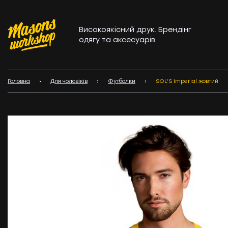
Високоякісний друк. Брендінг
одягу та аксесуарів.
Головна
Для чоловіків
Футболки
SOL’S Imperial жовтий