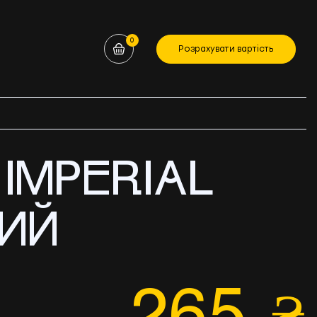
0
Розрахувати вартість
 IMPERIAL
ИЙ
265
₴