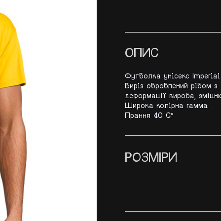
ОПИС
Футболка унісекс Imperial
Виріз оброблений рібом з
деформації вироба, зміцню
Широка колірна гамма.
Прання 40 С°
РОЗМІРИ