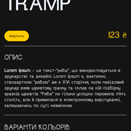
TRAMP
123
₴
Вартість
ОПИС
Lorem Ipsum
– це текст-“риба”, що використовується в
друкарстві та дизайні. Lorem Ipsum є, фактично,
стандартною “рибою” аж з XVI сторіччя, коли невідомий
друкар взяв шрифтову гранку та склав на ній підбірку
зразків шрифтів. “Риба” не тільки успішно пережила п’ять
століть, але й прижилася в електронному верстуванні,
залишаючись по суті незмінною
ВАРІАНТИ КОЛЬОРІВ