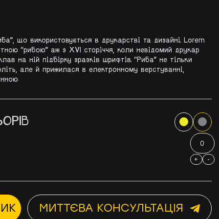
иба”, що використовується в друкарстві та дизайні. Lorem
ртною “рибою” аж з XVI сторіччя, коли невідомий друкар
лав на ній підбірку зразків шрифтів. “Риба” не тільки
оліть, але й прижилася в електронному верстуванні,
інною
ОРІВ
+
-
ШИК
МИТТЄВА КОНСУЛЬТАЦІЯ