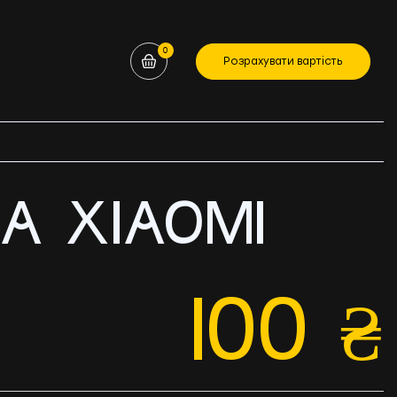
0
Розрахувати вартість
А XIAOMI
100
₴