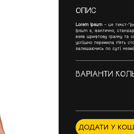
ОПИС
Lorem Ipsum
– це текст-“р
Ipsum є, фактично, станда
взяв шрифтову гранку та ск
успішно пережила п’ять ст
залишаючись по суті незм
ВАРІАНТИ КОЛЬ
ДОДАТИ У КО