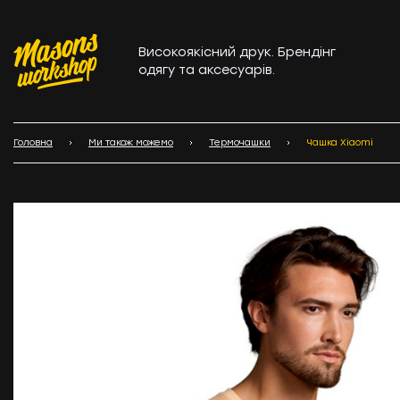
Високоякісний друк. Брендінг
одягу та аксесуарів.
Головна
Ми також можемо
Термочашки
Чашка Xiaomi